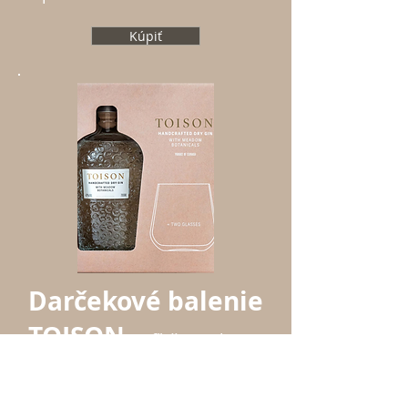
Kúpiť
Darčekové balenie
TOISON
- fľaša 0,7l + 2
poháre