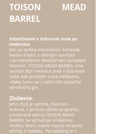
TOISON MEAD
BARREL
Odpočívan
ie v dubovom sude po
medovine
Gin sa vy
rába maceráciou borievok,
kvetov a bylín s obilným spiritom
v prvotriednom destilačnom zariadení
Holstein. TOISON MEAD BARREL sme
nechali štyri mesiace zrieť v dubovom
sude, kde predtým zrela medovina,
vďaka čomu sa z neho stal skutočne
výnimočný gin.
Zloženie
:
Jeho chuť je vyzretá, maslovo –
dubová, s jemnou vôňou propolisu.
Limitovaná edícia TOISON MEAD
BARREL sa vyznačuje unikátnou
chuťou, ktorú ocenia najmä milovníci
whisky či koňaku. Párovateľný je v