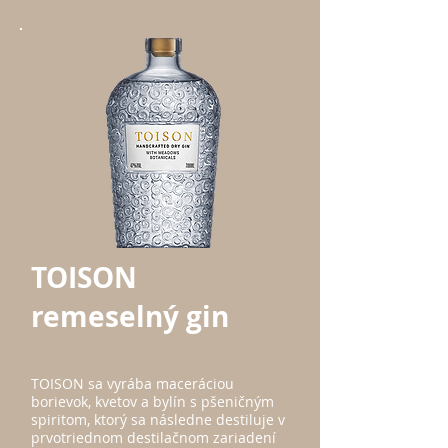
TOISON
remeselný gin
TOISON sa
vyrába maceráciou
borievo
k, kvetov a bylín s pše
ničným
spiritom, ktorý sa následne destiluje v
prvotriednom destilačnom zariadení