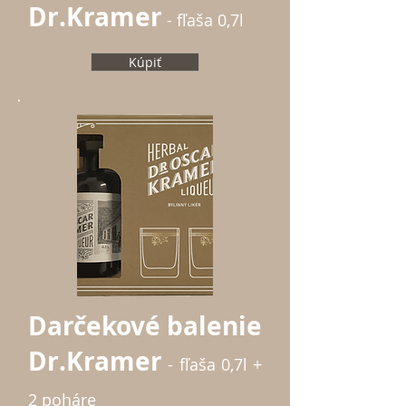
Dr.Kramer
- fľaša 0,7l
Kúpiť
Darčekové balenie
Dr.Kramer
- fľaša 0,7l +
2 poháre