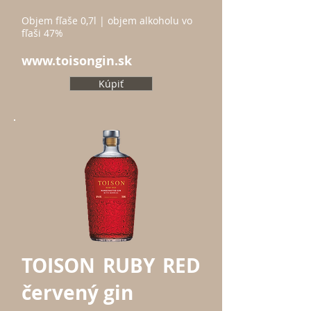
Objem fľaše 0,7l | objem alkoholu vo
fľaši 47%
www.toisongin.sk
Kúpiť
TOISON RUBY RED
červený gin