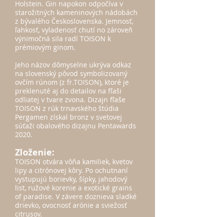
Holstein. Gin napokon odpočíva v
starožitných kameninových nádobách
z bývalého Československa. Jemnosť,
ľahkosť, vyladenosť chutí no zároveň
výnimočná sila radí TOISON k
prémiovým ginom.
Jeho názov dômyselne ukrýva odkaz
na slovenský pôvod symbolizovaný
ovčím rúnom (z fr.TOISON), ktor
é je
preklenuté aj do detailov na fľaši
odliatej v tvare zvona. Dizajn fľaše
TOISON z rúk trnavského štúdia
Pergamen získal bronz v svetovej
súťaži obalového dizajnu Pentawards
2020.
Zloženie:
TOISON otvára vôňa kamiliek, kvetov
lipy a citrónovej kôry. Po ochutnaní
vystupujú borievky, šípky, jahodový
list, ružové korenie a exotické grains
of paradise. V závere doznieva sladké
drievko, ovoc
nosť arónie a sviežosť
citrusov.