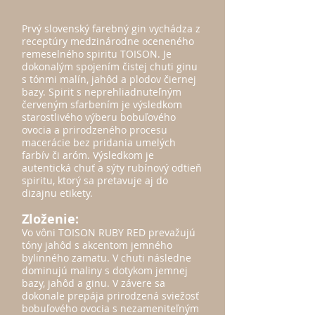
Prvý slovens
ký farebný gin vychádza z
receptúry medzinárodne oceneného
remeselného spiritu TOISON. Je
dokonalým spojením čistej chuti ginu
s tónmi malín, jahôd a plodov čiernej
bazy. Spirit s neprehliadnuteľným
červeným sfarbením je výsledkom
starostlivého výberu bobuľového
ovocia a prirodzeného procesu
macerácie bez pridania umelých
farbív či aróm. Výsledkom je
autentická chuť a sýty rubínový odtieň
spiritu, ktorý sa pretavuje aj do
dizajnu etikety.
Zloženie:
Vo vôni TOISON RUBY RED prevažujú
tóny jahôd s akcentom jemného
bylinného zamatu. V chuti následne
dominujú maliny s dotykom jemnej
bazy, jahôd a ginu. V závere sa
dokonale prepája prirodzená sviežosť
bobuľového ovocia s nezameniteľným