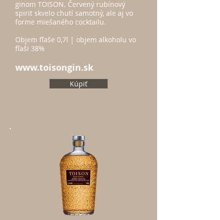
ginom TOISON. Červený rubínový
spirit skvelo chutí samotný, ale aj vo
forme miešaného cocktailu.
Objem fľaše 0,7l | objem alkoholu vo
fľaši 38%
www.toisongin.sk
Kúpiť