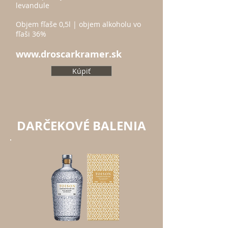
levandule
Objem fľaše 0,5l | objem alkoholu vo
fľaši 36%
www.droscarkramer.sk
Kúpiť
DARČEKOVÉ BALENIA