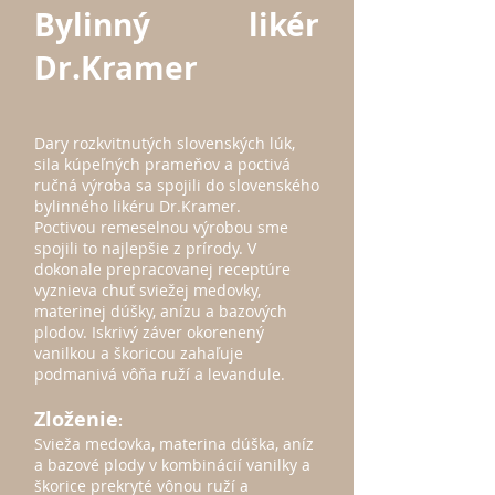
Bylinný likér
Dr.Kramer
Dary rozkvitnutých slovenských lúk,
sila kúpeľných prameňov a poctivá
ručná výroba sa spojili do slovenského
bylinného likéru Dr.Kramer.
Poctivou remeselnou výrobou sme
spojili to najlepšie z prírody. V
dokonale prepracovanej receptúre
vyznieva chuť sviežej medovky,
materinej dúšky, anízu a bazových
plodov. Iskrivý záver okorenený
vanilkou a škoricou zahaľuje
podmanivá vôňa ruží a levandule.
Zloženie
:
Svieža medovka, materina dúška, aníz
a bazové plody v kombinácií vanilky a
škorice prekryté vônou ruží a